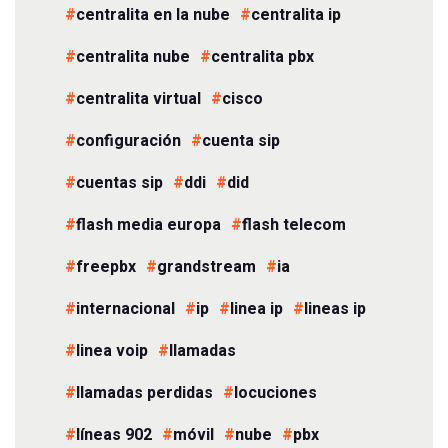
centralita en la nube
centralita ip
centralita nube
centralita pbx
centralita virtual
cisco
configuración
cuenta sip
cuentas sip
ddi
did
flash media europa
flash telecom
freepbx
grandstream
ia
internacional
ip
linea ip
lineas ip
linea voip
llamadas
llamadas perdidas
locuciones
líneas 902
móvil
nube
pbx