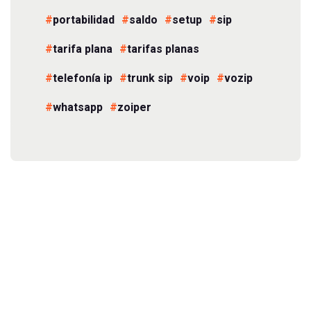
portabilidad
saldo
setup
sip
tarifa plana
tarifas planas
telefonía ip
trunk sip
voip
vozip
whatsapp
zoiper