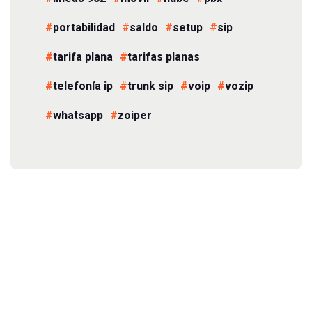
portabilidad
saldo
setup
sip
tarifa plana
tarifas planas
telefonía ip
trunk sip
voip
vozip
whatsapp
zoiper