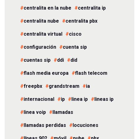
centralita en la nube
centralita ip
centralita nube
centralita pbx
centralita virtual
cisco
configuración
cuenta sip
cuentas sip
ddi
did
flash media europa
flash telecom
freepbx
grandstream
ia
internacional
ip
linea ip
lineas ip
linea voip
llamadas
llamadas perdidas
locuciones
líneas 902
móvil
nube
pbx