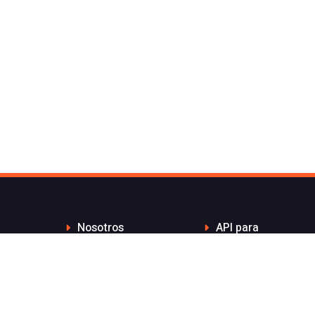
Nosotros
API para
Contacto de Flash
desarrolladores
Telecom
Integraciones
Blog
Distribuidores
Wiki
Teletrabajo