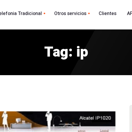
elefonia Tradicional
Otros servicios
Clientes
AP
Whatsapp
ional España
acional
Tag: ip
Envio Whatsapp por API
madas
Agente Conversacional AI
Marca blanca