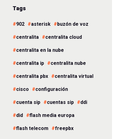
Tags
902
asterisk
buzón de voz
centralita
centralita cloud
centralita en la nube
centralita ip
centralita nube
centralita pbx
centralita virtual
cisco
configuración
cuenta sip
cuentas sip
ddi
did
flash media europa
flash telecom
freepbx