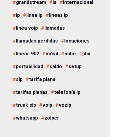
grandstream
ia
internacional
ip
linea ip
lineas ip
linea voip
llamadas
llamadas perdidas
locuciones
líneas 902
móvil
nube
pbx
portabilidad
saldo
setup
sip
tarifa plana
tarifas planas
telefonía ip
trunk sip
voip
vozip
whatsapp
zoiper