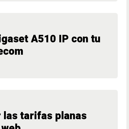
igaset A510 IP con tu
lecom
 las tarifas planas
a web