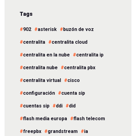
Tags
902
asterisk
buzón de voz
centralita
centralita cloud
centralita en la nube
centralita ip
centralita nube
centralita pbx
centralita virtual
cisco
configuración
cuenta sip
cuentas sip
ddi
did
flash media europa
flash telecom
freepbx
grandstream
ia