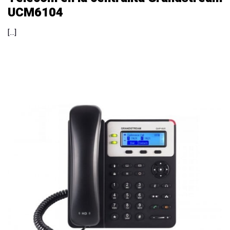
UCM6104
[…]