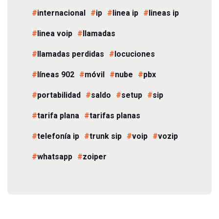
internacional
ip
linea ip
lineas ip
linea voip
llamadas
llamadas perdidas
locuciones
líneas 902
móvil
nube
pbx
portabilidad
saldo
setup
sip
tarifa plana
tarifas planas
telefonía ip
trunk sip
voip
vozip
whatsapp
zoiper