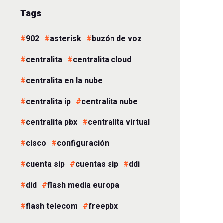
Tags
902
asterisk
buzón de voz
centralita
centralita cloud
centralita en la nube
centralita ip
centralita nube
centralita pbx
centralita virtual
cisco
configuración
cuenta sip
cuentas sip
ddi
did
flash media europa
flash telecom
freepbx