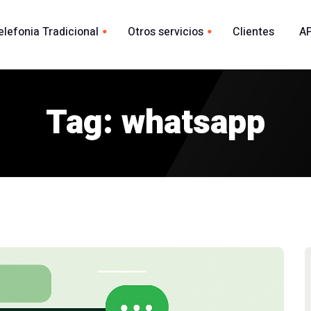
elefonia Tradicional
Otros servicios
Clientes
AP
Whatsapp
ional España
acional
Tag: whatsapp
Envio Whatsapp por API
madas
Agente Conversacional AI
Marca blanca