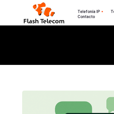
Telefonía IP
T
Contacto
Línea tradic
Línea IP
Línea Intern
Centralita Virtual
Análisis Lla
SIP Trunk
902
Agente Conversacional AI
Línea 900
Análisis llamadas
Línea 902
Línea 900