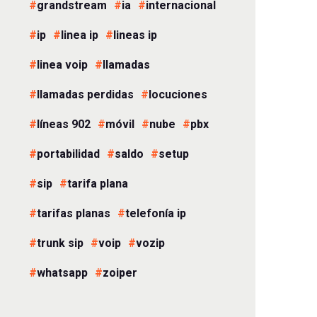
grandstream
ia
internacional
ip
linea ip
lineas ip
linea voip
llamadas
llamadas perdidas
locuciones
líneas 902
móvil
nube
pbx
portabilidad
saldo
setup
sip
tarifa plana
tarifas planas
telefonía ip
trunk sip
voip
vozip
whatsapp
zoiper