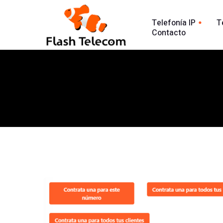
Telefonía IP
T
Contacto
Línea tradic
Línea IP
Línea Intern
Centralita Virtual
Análisis Lla
SIP Trunk
902
Agente Conversacional AI
Línea 900
Análisis llamadas
Línea 902
Línea 900