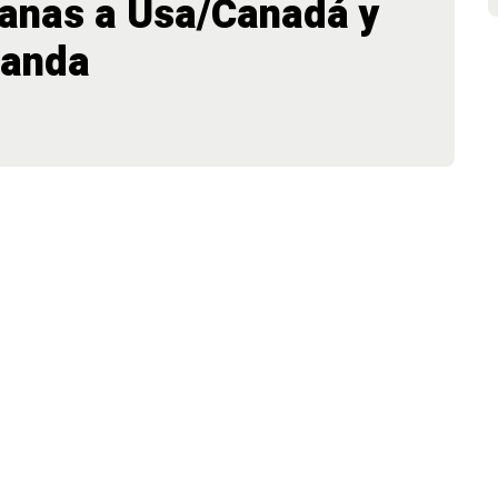
lanas a Usa/Canadá y
landa