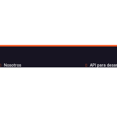
Nosotros
API para desa
to de Flash Telecom
Integrac
Blog
Distribui
Wiki
Teletra
FAQs
Números B
por API sin coste por mensaje
Estado de nuest
gración ElevenLabs
Aviso l