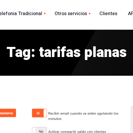
elefonia Tradicional
Otros servicios
Clientes
AP
Whatsapp
ional España
acional
Tag: tarifas planas
Envio Whatsapp por API
madas
Agente Conversacional AI
Marca blanca