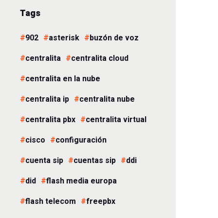
Tags
902
asterisk
buzón de voz
centralita
centralita cloud
centralita en la nube
centralita ip
centralita nube
centralita pbx
centralita virtual
cisco
configuración
cuenta sip
cuentas sip
ddi
did
flash media europa
flash telecom
freepbx