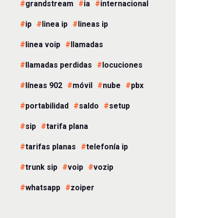
grandstream
ia
internacional
ip
linea ip
lineas ip
linea voip
llamadas
llamadas perdidas
locuciones
líneas 902
móvil
nube
pbx
portabilidad
saldo
setup
sip
tarifa plana
tarifas planas
telefonía ip
trunk sip
voip
vozip
whatsapp
zoiper