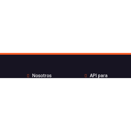
Nosotros
API para
Contacto de Flash
desarrolladores
Telecom
Integraciones
Blog
Distribuidores
Wiki
Teletrabajo
FAQs
Números Bonitos
Enviar Whatsapp por
Estado de nuestros
API sin coste por
servicios