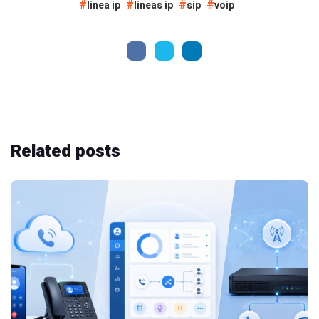
linea ip
lineas ip
sip
voip
Related
posts