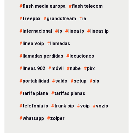
flash media europa
flash telecom
freepbx
grandstream
ia
internacional
ip
linea ip
lineas ip
linea voip
llamadas
llamadas perdidas
locuciones
líneas 902
móvil
nube
pbx
portabilidad
saldo
setup
sip
tarifa plana
tarifas planas
telefonía ip
trunk sip
voip
vozip
whatsapp
zoiper