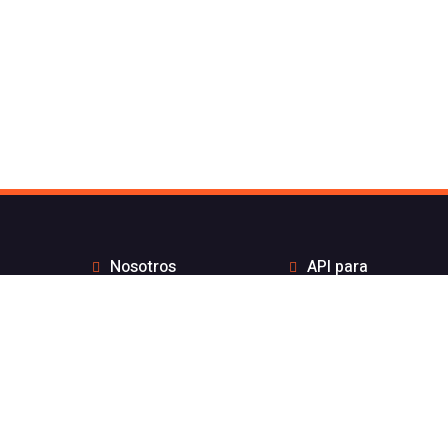
Nosotros
API para
Contacto de Flash
desarrolladores
Telecom
Integraciones
Blog
Distribuidores
Wiki
Teletrabajo
FAQs
Números Bonitos
Enviar Whatsapp por
Estado de nuestros
API sin coste por
servicios