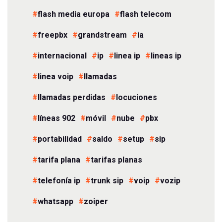
flash media europa
flash telecom
freepbx
grandstream
ia
internacional
ip
linea ip
lineas ip
linea voip
llamadas
llamadas perdidas
locuciones
líneas 902
móvil
nube
pbx
portabilidad
saldo
setup
sip
tarifa plana
tarifas planas
telefonía ip
trunk sip
voip
vozip
whatsapp
zoiper