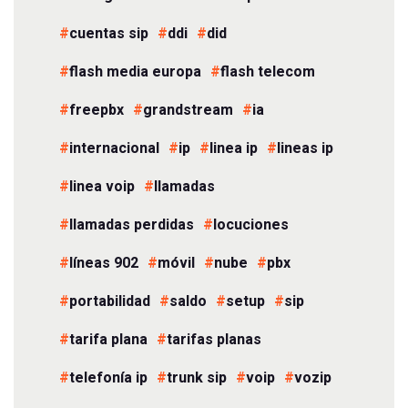
cuentas sip
ddi
did
flash media europa
flash telecom
freepbx
grandstream
ia
internacional
ip
linea ip
lineas ip
linea voip
llamadas
llamadas perdidas
locuciones
líneas 902
móvil
nube
pbx
portabilidad
saldo
setup
sip
tarifa plana
tarifas planas
telefonía ip
trunk sip
voip
vozip