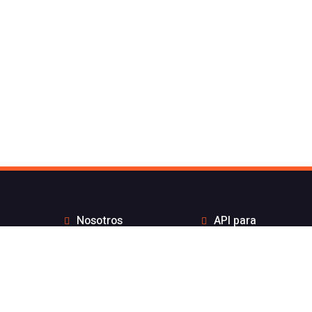
Nosotros
API para
Contacto de Flash
desarrolladores
Telecom
Integraciones
Blog
Distribuidores
Wiki
Teletrabajo
FAQs
Números Bonitos