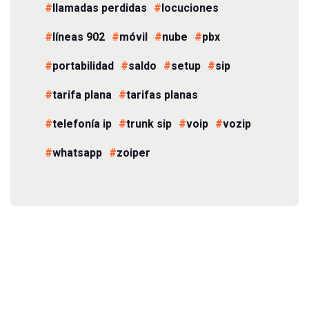
llamadas perdidas
locuciones
líneas 902
móvil
nube
pbx
portabilidad
saldo
setup
sip
tarifa plana
tarifas planas
telefonía ip
trunk sip
voip
vozip
whatsapp
zoiper