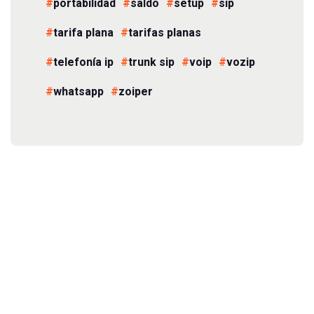
portabilidad
saldo
setup
sip
tarifa plana
tarifas planas
telefonía ip
trunk sip
voip
vozip
whatsapp
zoiper