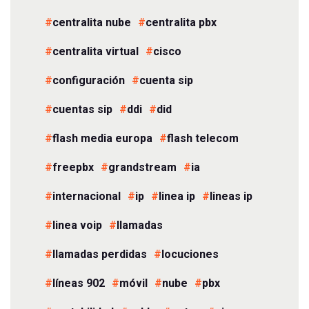
centralita nube
centralita pbx
centralita virtual
cisco
configuración
cuenta sip
cuentas sip
ddi
did
flash media europa
flash telecom
freepbx
grandstream
ia
internacional
ip
linea ip
lineas ip
linea voip
llamadas
llamadas perdidas
locuciones
líneas 902
móvil
nube
pbx