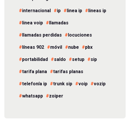
internacional
ip
linea ip
lineas ip
linea voip
llamadas
llamadas perdidas
locuciones
líneas 902
móvil
nube
pbx
portabilidad
saldo
setup
sip
tarifa plana
tarifas planas
telefonía ip
trunk sip
voip
vozip
whatsapp
zoiper