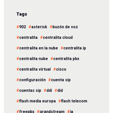
Tags
902
asterisk
buzón de voz
centralita
centralita cloud
centralita en la nube
centralita ip
centralita nube
centralita pbx
centralita virtual
cisco
configuración
cuenta sip
cuentas sip
ddi
did
flash media europa
flash telecom
freepbx
grandstream
ia