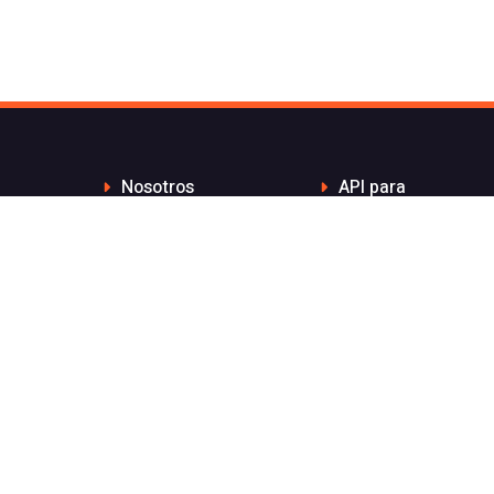
Nosotros
API para
Contacto de Flash
desarrolladores
Telecom
Integraciones
Blog
Distribuidores
Wiki
Teletrabajo
FAQs
Números Bonitos
Enviar Whatsapp por
Estado de nuestros
API sin coste por
servicios
mensaje
Aviso legal
Integración
ElevenLabs