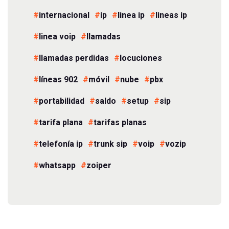
internacional
ip
linea ip
lineas ip
linea voip
llamadas
llamadas perdidas
locuciones
líneas 902
móvil
nube
pbx
portabilidad
saldo
setup
sip
tarifa plana
tarifas planas
telefonía ip
trunk sip
voip
vozip
whatsapp
zoiper