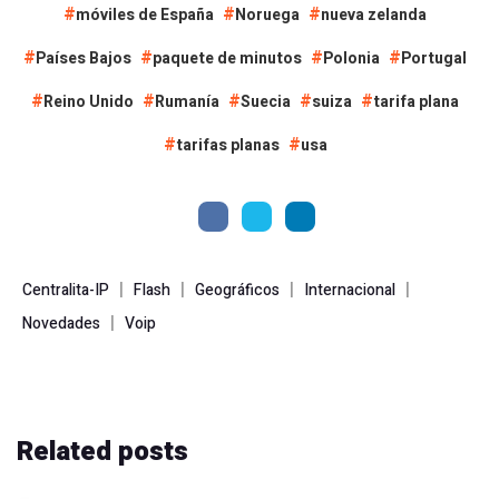
móviles de España
Noruega
nueva zelanda
Países Bajos
paquete de minutos
Polonia
Portugal
Reino Unido
Rumanía
Suecia
suiza
tarifa plana
tarifas planas
usa
|
|
|
|
Centralita-IP
Flash
Geográficos
Internacional
|
Novedades
Voip
Related
posts