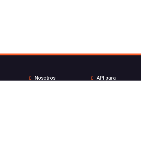
Nosotros
API para
Contacto de Flash
desarrolladores
Telecom
Integraciones
Blog
Distribuidores
Wiki
Teletrabajo
FAQs
Números Bonitos
Enviar Whatsapp por
Estado de nuestros
API sin coste por
servicios