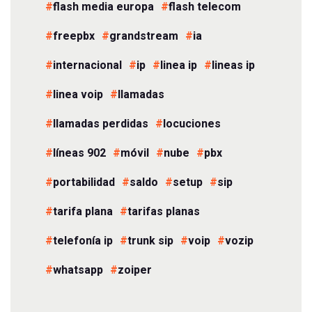
flash media europa
flash telecom
freepbx
grandstream
ia
internacional
ip
linea ip
lineas ip
linea voip
llamadas
llamadas perdidas
locuciones
líneas 902
móvil
nube
pbx
portabilidad
saldo
setup
sip
tarifa plana
tarifas planas
telefonía ip
trunk sip
voip
vozip
whatsapp
zoiper