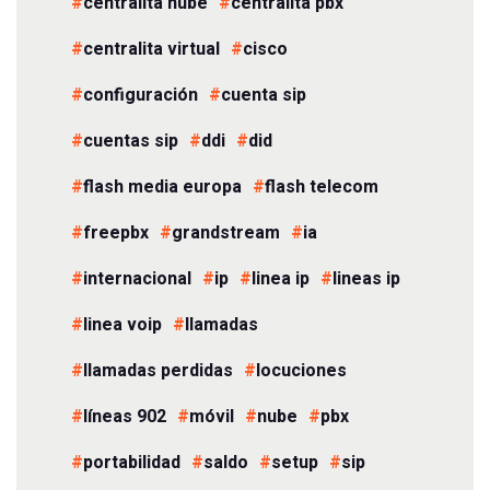
centralita nube
centralita pbx
centralita virtual
cisco
configuración
cuenta sip
cuentas sip
ddi
did
flash media europa
flash telecom
freepbx
grandstream
ia
internacional
ip
linea ip
lineas ip
linea voip
llamadas
llamadas perdidas
locuciones
líneas 902
móvil
nube
pbx
portabilidad
saldo
setup
sip