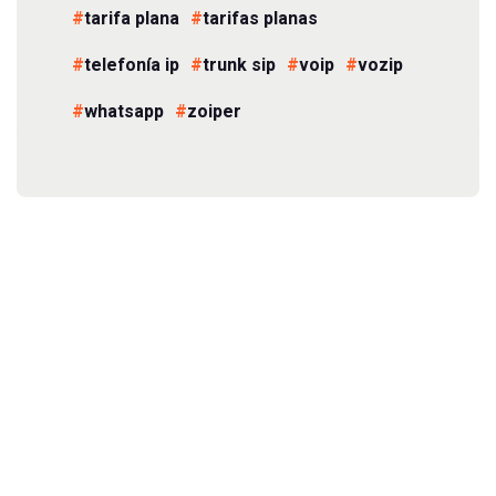
tarifa plana
tarifas planas
telefonía ip
trunk sip
voip
vozip
whatsapp
zoiper