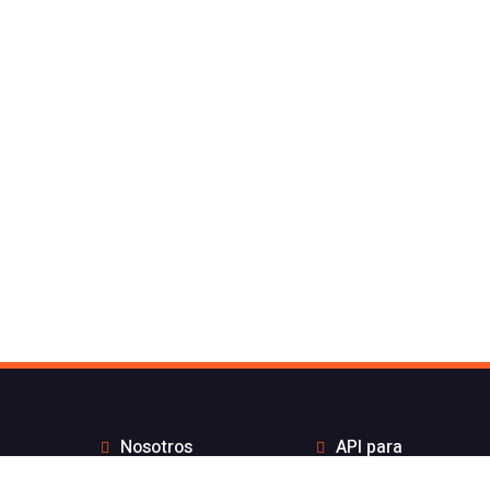
Nosotros
API para
Contacto de Flash
desarrolladores