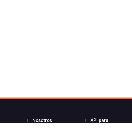
Nosotros
API para
Contacto de Flash
desarrolladores