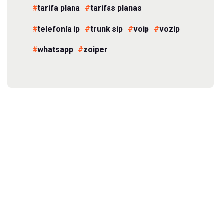
tarifa plana
tarifas planas
telefonía ip
trunk sip
voip
vozip
whatsapp
zoiper