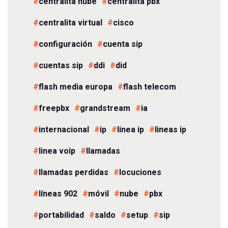
centralita nube
centralita pbx
centralita virtual
cisco
configuración
cuenta sip
cuentas sip
ddi
did
flash media europa
flash telecom
freepbx
grandstream
ia
internacional
ip
linea ip
lineas ip
linea voip
llamadas
llamadas perdidas
locuciones
líneas 902
móvil
nube
pbx
portabilidad
saldo
setup
sip