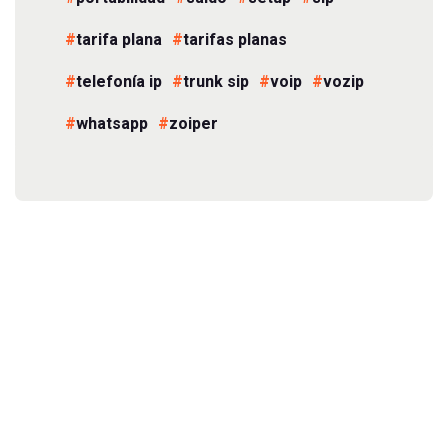
tarifa plana
tarifas planas
telefonía ip
trunk sip
voip
vozip
whatsapp
zoiper