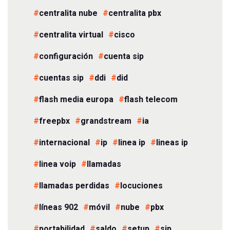
centralita nube
centralita pbx
centralita virtual
cisco
configuración
cuenta sip
cuentas sip
ddi
did
flash media europa
flash telecom
freepbx
grandstream
ia
internacional
ip
linea ip
lineas ip
linea voip
llamadas
llamadas perdidas
locuciones
líneas 902
móvil
nube
pbx
portabilidad
saldo
setup
sip