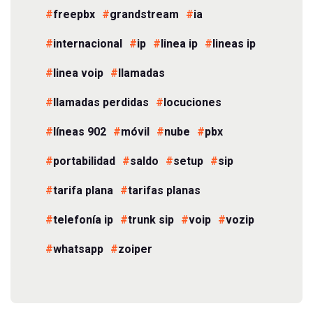
freepbx
grandstream
ia
internacional
ip
linea ip
lineas ip
linea voip
llamadas
llamadas perdidas
locuciones
líneas 902
móvil
nube
pbx
portabilidad
saldo
setup
sip
tarifa plana
tarifas planas
telefonía ip
trunk sip
voip
vozip
whatsapp
zoiper