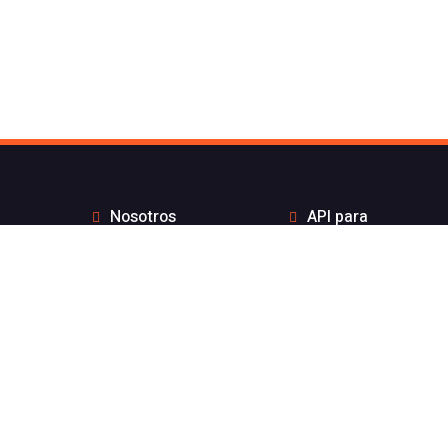
Nosotros
API para
Contacto de Flash
desarrolladores
Telecom
Integraciones
Blog
Distribuidores
Wiki
Teletrabajo
FAQs
Números Bonitos
Enviar Whatsapp por
Estado de nuestros
API sin coste por
servicios
mensaje
Aviso legal
Integración