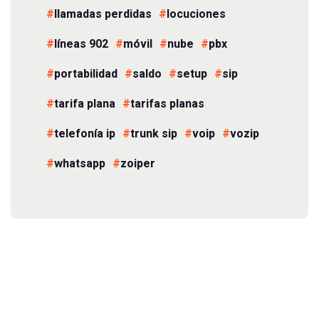
llamadas perdidas
locuciones
líneas 902
móvil
nube
pbx
portabilidad
saldo
setup
sip
tarifa plana
tarifas planas
telefonía ip
trunk sip
voip
vozip
whatsapp
zoiper