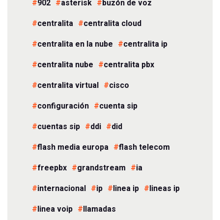
902
asterisk
buzón de voz
centralita
centralita cloud
centralita en la nube
centralita ip
centralita nube
centralita pbx
centralita virtual
cisco
configuración
cuenta sip
cuentas sip
ddi
did
flash media europa
flash telecom
freepbx
grandstream
ia
internacional
ip
linea ip
lineas ip
linea voip
llamadas