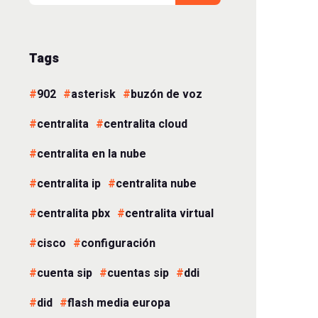
Tags
902
asterisk
buzón de voz
centralita
centralita cloud
centralita en la nube
centralita ip
centralita nube
centralita pbx
centralita virtual
cisco
configuración
cuenta sip
cuentas sip
ddi
did
flash media europa