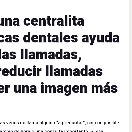
na centralita
nicas dentales ayuda
las llamadas,
 reducir llamadas
cer una imagen más
s veces no llama alguien “a preguntar”, sino un posible
cambio de hora o una consulta importante. Si esa