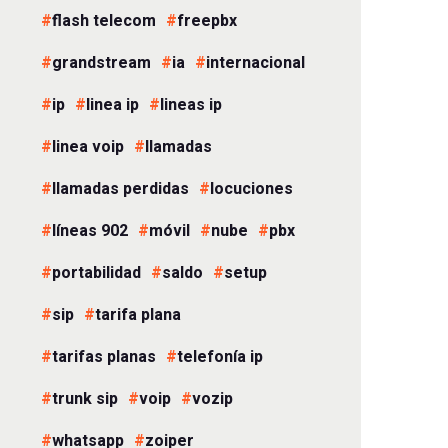
flash telecom
freepbx
grandstream
ia
internacional
ip
linea ip
lineas ip
linea voip
llamadas
llamadas perdidas
locuciones
líneas 902
móvil
nube
pbx
portabilidad
saldo
setup
sip
tarifa plana
tarifas planas
telefonía ip
trunk sip
voip
vozip
whatsapp
zoiper