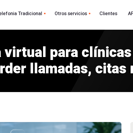
elefonia Tradicional
Otros servicios
Clientes
AP
Whatsapp
ional España
acional
 virtual para clínica
Envio Whatsapp por API
madas
Agente Conversacional AI
der llamadas, citas 
Marca blanca