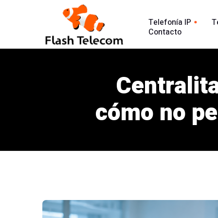
Telefonía IP
T
Contacto
Línea tradic
Línea IP
Línea Intern
Centralita
Centralita Virtual
Análisis Lla
SIP Trunk
cómo no per
902
Agente Conversacional AI
Línea 900
Análisis llamadas
Línea 902
Línea 900