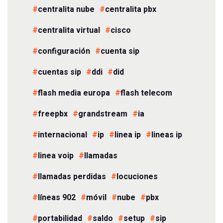
centralita nube
centralita pbx
centralita virtual
cisco
configuración
cuenta sip
cuentas sip
ddi
did
flash media europa
flash telecom
freepbx
grandstream
ia
internacional
ip
linea ip
lineas ip
linea voip
llamadas
llamadas perdidas
locuciones
líneas 902
móvil
nube
pbx
portabilidad
saldo
setup
sip