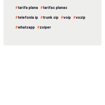
tarifa plana
tarifas planas
telefonía ip
trunk sip
voip
vozip
whatsapp
zoiper