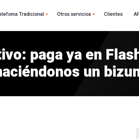
elefonia Tradicional
Otros servicios
Clientes
AP
Whatsapp
ional España
acional
ivo: paga ya en Fla
Envio Whatsapp por API
madas
Agente Conversacional AI
haciéndonos un bizu
Marca blanca