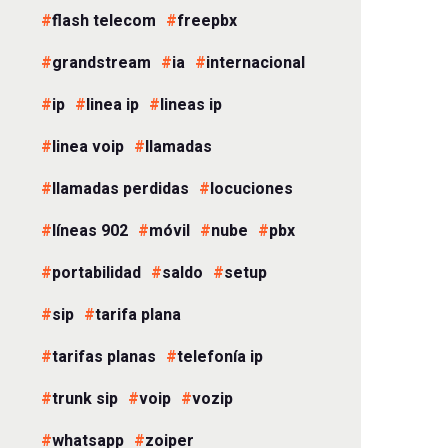
flash telecom
freepbx
grandstream
ia
internacional
ip
linea ip
lineas ip
linea voip
llamadas
llamadas perdidas
locuciones
líneas 902
móvil
nube
pbx
portabilidad
saldo
setup
sip
tarifa plana
tarifas planas
telefonía ip
trunk sip
voip
vozip
whatsapp
zoiper