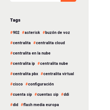
Tags
902
asterisk
buzón de voz
centralita
centralita cloud
centralita en la nube
centralita ip
centralita nube
centralita pbx
centralita virtual
cisco
configuración
cuenta sip
cuentas sip
ddi
did
flash media europa