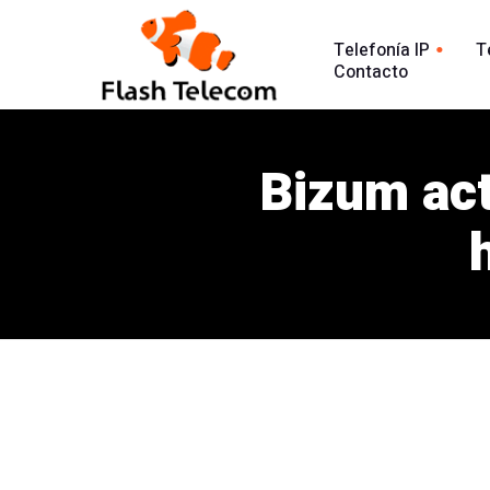
Telefonía IP
T
Contacto
Línea tradic
Línea IP
Línea Intern
Bizum act
Centralita Virtual
Análisis Lla
SIP Trunk
902
Agente Conversacional AI
Línea 900
Análisis llamadas
Línea 902
Línea 900