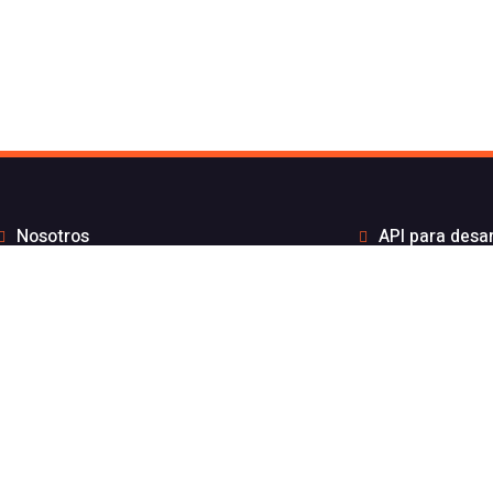
Nosotros
API para desa
to de Flash Telecom
Integrac
Blog
Distribui
Wiki
Teletra
FAQs
Números B
por API sin coste por mensaje
Estado de nuest
gración ElevenLabs
Aviso l