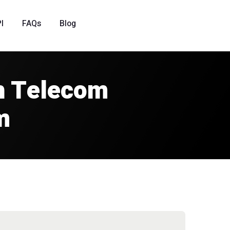
I
FAQs
Blog
sh Telecom
m