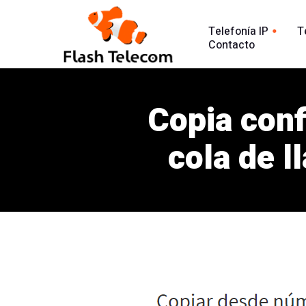
Telefonía IP
T
Contacto
Línea tradic
Línea IP
Línea Intern
Copia conf
Centralita Virtual
Análisis Lla
SIP Trunk
cola de l
902
Agente Conversacional AI
Línea 900
Análisis llamadas
Línea 902
Línea 900