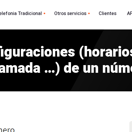
elefonia Tradicional
Otros servicios
Clientes
AP
Whatsapp
ional España
acional
iguraciones (horarios
Envio Whatsapp por API
madas
Agente Conversacional AI
lamada …) de un núm
Marca blanca