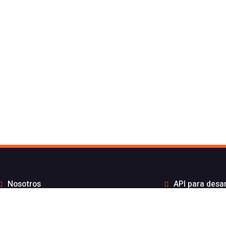
Nosotros
API para desa
to de Flash Telecom
Integrac
Blog
Distribui
Wiki
Teletra