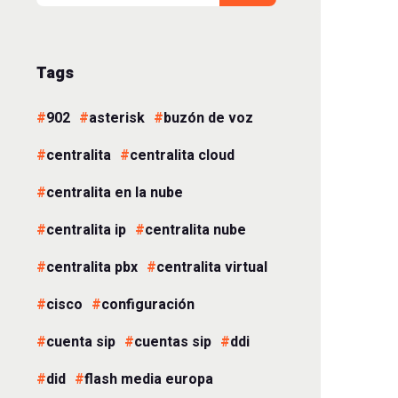
Tags
902
asterisk
buzón de voz
centralita
centralita cloud
centralita en la nube
centralita ip
centralita nube
centralita pbx
centralita virtual
cisco
configuración
cuenta sip
cuentas sip
ddi
did
flash media europa