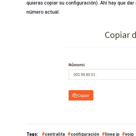
quieras copiar su configuración). Ahí hay que dar 
número actual.
Tags:
centralita
configuración
linea ip
voip