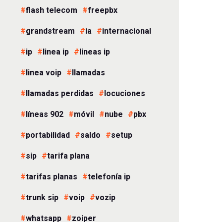
flash telecom
freepbx
grandstream
ia
internacional
ip
linea ip
lineas ip
linea voip
llamadas
llamadas perdidas
locuciones
líneas 902
móvil
nube
pbx
portabilidad
saldo
setup
sip
tarifa plana
tarifas planas
telefonía ip
trunk sip
voip
vozip
whatsapp
zoiper