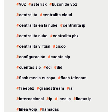
902
asterisk
buzón de voz
centralita
centralita cloud
centralita en la nube
centralita ip
centralita nube
centralita pbx
centralita virtual
cisco
configuración
cuenta sip
cuentas sip
ddi
did
flash media europa
flash telecom
freepbx
grandstream
ia
internacional
ip
linea ip
lineas ip
linea voip
llamadas