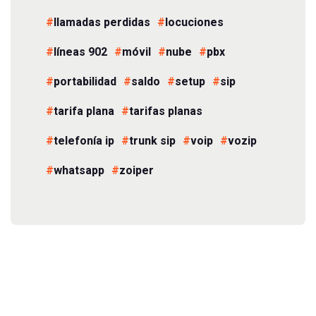
llamadas perdidas
locuciones
líneas 902
móvil
nube
pbx
portabilidad
saldo
setup
sip
tarifa plana
tarifas planas
telefonía ip
trunk sip
voip
vozip
whatsapp
zoiper