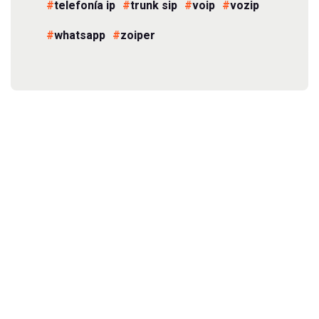
telefonía ip
trunk sip
voip
vozip
whatsapp
zoiper