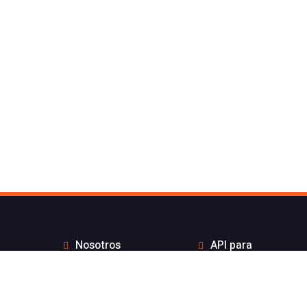
Nosotros
API para
Contacto de Flash
desarrolladores
Telecom
Integraciones
Blog
Distribuidores