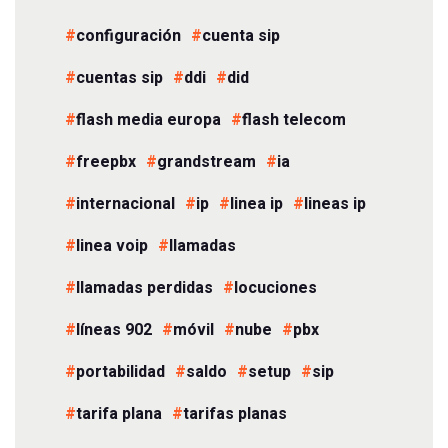
configuración
cuenta sip
cuentas sip
ddi
did
flash media europa
flash telecom
freepbx
grandstream
ia
internacional
ip
linea ip
lineas ip
linea voip
llamadas
llamadas perdidas
locuciones
líneas 902
móvil
nube
pbx
portabilidad
saldo
setup
sip
tarifa plana
tarifas planas