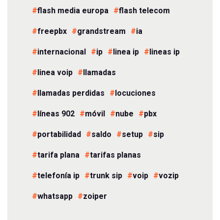
flash media europa
flash telecom
freepbx
grandstream
ia
internacional
ip
linea ip
lineas ip
linea voip
llamadas
llamadas perdidas
locuciones
líneas 902
móvil
nube
pbx
portabilidad
saldo
setup
sip
tarifa plana
tarifas planas
telefonía ip
trunk sip
voip
vozip
whatsapp
zoiper