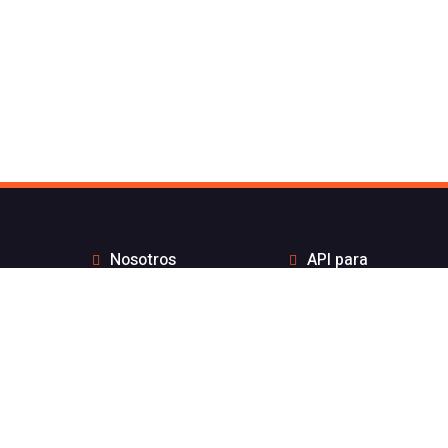
Nosotros
API para
Contacto de Flash
desarrolladores
Telecom
Integraciones
Blog
Distribuidores
Wiki
Teletrabajo
FAQs
Números Bonitos
Enviar Whatsapp por
Estado de nuestros
API sin coste por
servicios