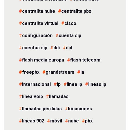
centralita nube
centralita pbx
centralita virtual
cisco
configuración
cuenta sip
cuentas sip
ddi
did
flash media europa
flash telecom
freepbx
grandstream
ia
internacional
ip
linea ip
lineas ip
linea voip
llamadas
llamadas perdidas
locuciones
líneas 902
móvil
nube
pbx