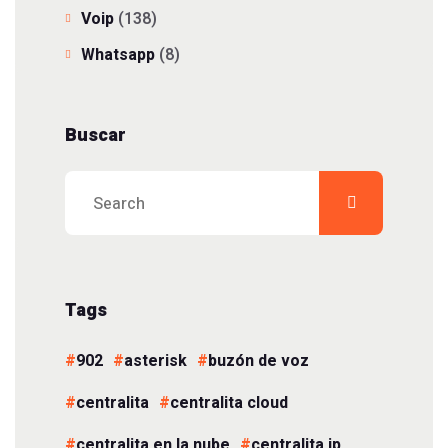
Voip
(138)
Whatsapp
(8)
Buscar
Tags
902
asterisk
buzón de voz
centralita
centralita cloud
centralita en la nube
centralita ip