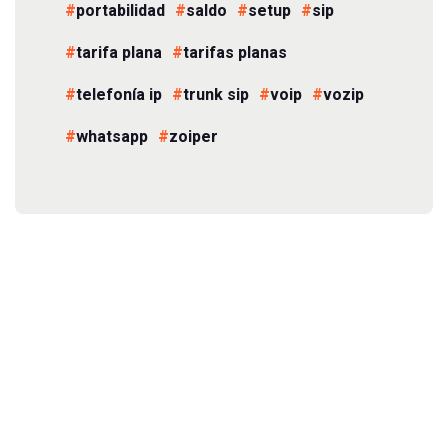
portabilidad
saldo
setup
sip
tarifa plana
tarifas planas
telefonía ip
trunk sip
voip
vozip
whatsapp
zoiper