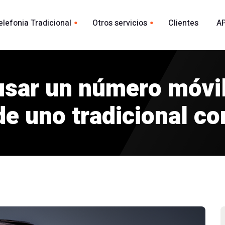
elefonia Tradicional
Otros servicios
Clientes
AP
Whatsapp
ional España
acional
usar un número móvil 
Envio Whatsapp por API
madas
Agente Conversacional AI
de uno tradicional c
Marca blanca