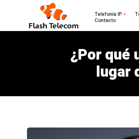
Telefonía IP
T
Contacto
Línea tradic
Línea IP
Línea Intern
¿Por qué 
Centralita Virtual
Análisis Lla
SIP Trunk
lugar 
902
Agente Conversacional AI
Línea 900
Análisis llamadas
Línea 902
Línea 900