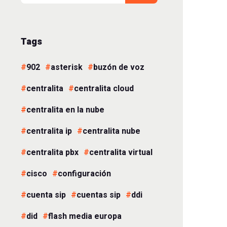
Tags
902
asterisk
buzón de voz
centralita
centralita cloud
centralita en la nube
centralita ip
centralita nube
centralita pbx
centralita virtual
cisco
configuración
cuenta sip
cuentas sip
ddi
did
flash media europa