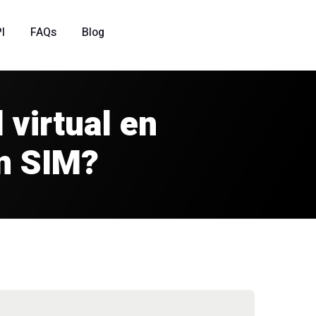
I
FAQs
Blog
virtual en
on SIM?