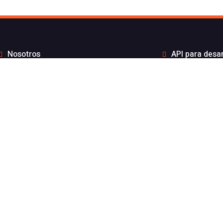
Nosotros
API para desa
to de Flash Telecom
Integrac
Blog
Distribui
Wiki
Teletra
FAQs
Números B
por API sin coste por mensaje
Estado de nuest
gración ElevenLabs
Aviso l
nicaciones 100% español inscrito en la CNCM y especializado e
nacional