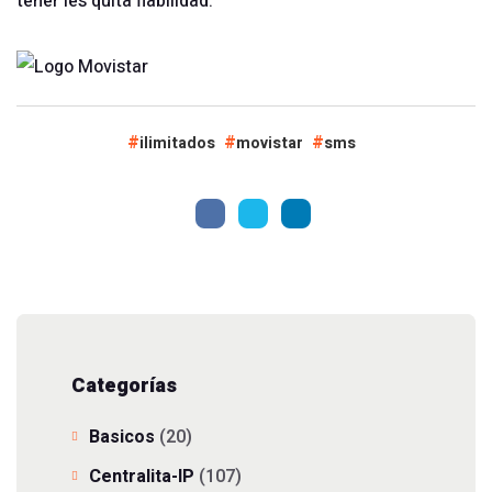
tener les quita fiabilidad.
ilimitados
movistar
sms
Categorías
Basicos
(20)
Centralita-IP
(107)