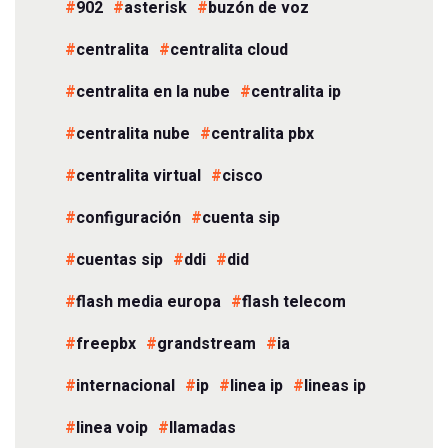
902
asterisk
buzón de voz
centralita
centralita cloud
centralita en la nube
centralita ip
centralita nube
centralita pbx
centralita virtual
cisco
configuración
cuenta sip
cuentas sip
ddi
did
flash media europa
flash telecom
freepbx
grandstream
ia
internacional
ip
linea ip
lineas ip
linea voip
llamadas