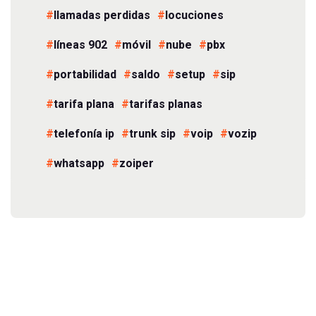
llamadas perdidas
locuciones
líneas 902
móvil
nube
pbx
portabilidad
saldo
setup
sip
tarifa plana
tarifas planas
telefonía ip
trunk sip
voip
vozip
whatsapp
zoiper