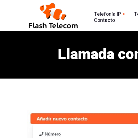
Telefonía IP
T
Contacto
Línea tradic
Línea IP
Línea Intern
Llamada con
Centralita Virtual
Análisis Lla
SIP Trunk
902
Agente Conversacional AI
Línea 900
Análisis llamadas
Línea 902
Línea 900