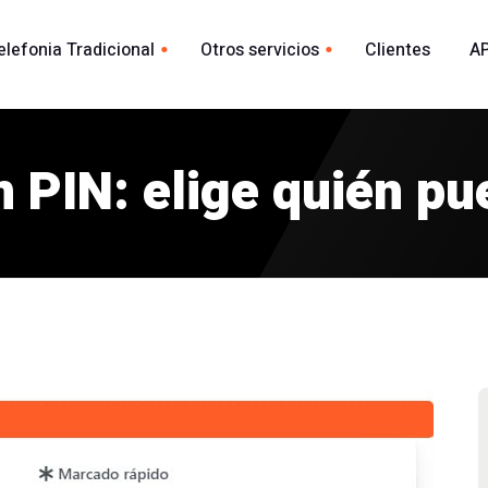
elefonia Tradicional
Otros servicios
Clientes
AP
Whatsapp
ional España
acional
 PIN: elige quién pu
Envio Whatsapp por API
madas
Agente Conversacional AI
Marca blanca