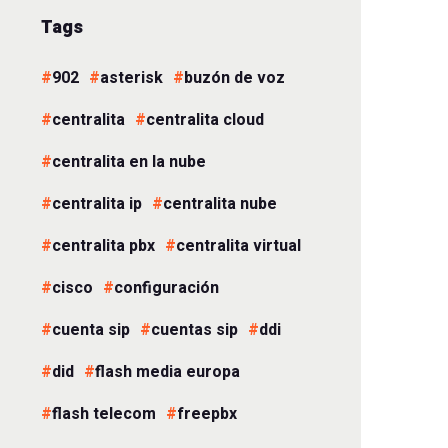
Tags
902
asterisk
buzón de voz
centralita
centralita cloud
centralita en la nube
centralita ip
centralita nube
centralita pbx
centralita virtual
cisco
configuración
cuenta sip
cuentas sip
ddi
did
flash media europa
flash telecom
freepbx