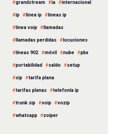
grandstream
ia
internacional
ip
linea ip
lineas ip
linea voip
llamadas
llamadas perdidas
locuciones
líneas 902
móvil
nube
pbx
portabilidad
saldo
setup
sip
tarifa plana
tarifas planas
telefonía ip
trunk sip
voip
vozip
whatsapp
zoiper