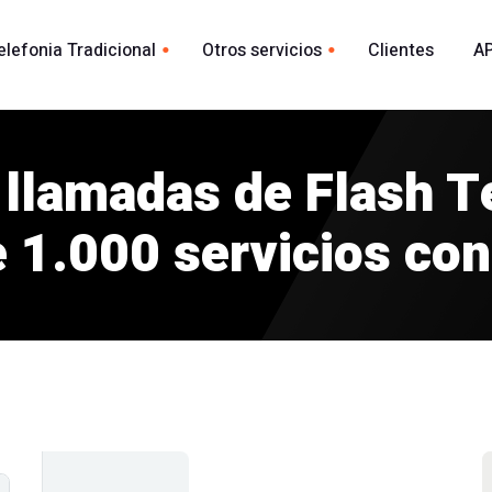
elefonia Tradicional
Otros servicios
Clientes
AP
Whatsapp
ional España
acional
s llamadas de Flash 
Envio Whatsapp por API
madas
Agente Conversacional AI
 1.000 servicios con
Marca blanca