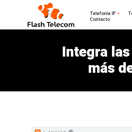
Telefonía IP
T
Contacto
Línea tradic
Línea IP
Línea Intern
Integra la
Centralita Virtual
Análisis Lla
SIP Trunk
más de
902
Agente Conversacional AI
Línea 900
Análisis llamadas
Línea 902
Línea 900