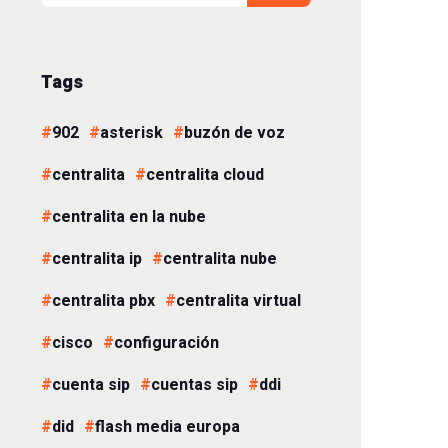
Tags
902
asterisk
buzón de voz
centralita
centralita cloud
centralita en la nube
centralita ip
centralita nube
centralita pbx
centralita virtual
cisco
configuración
cuenta sip
cuentas sip
ddi
did
flash media europa