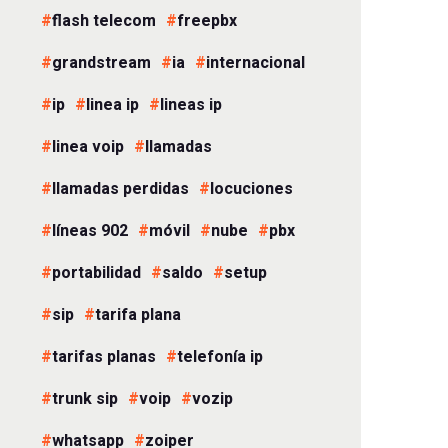
flash telecom
freepbx
grandstream
ia
internacional
ip
linea ip
lineas ip
linea voip
llamadas
llamadas perdidas
locuciones
líneas 902
móvil
nube
pbx
portabilidad
saldo
setup
sip
tarifa plana
tarifas planas
telefonía ip
trunk sip
voip
vozip
whatsapp
zoiper