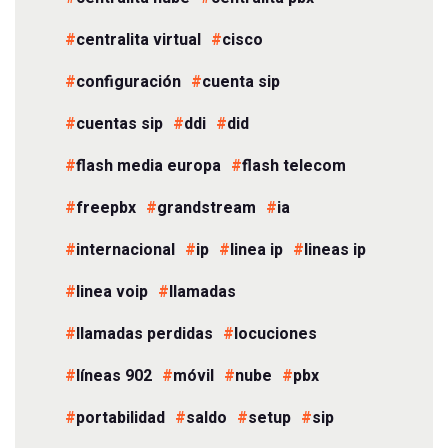
centralita virtual
cisco
configuración
cuenta sip
cuentas sip
ddi
did
flash media europa
flash telecom
freepbx
grandstream
ia
internacional
ip
linea ip
lineas ip
linea voip
llamadas
llamadas perdidas
locuciones
líneas 902
móvil
nube
pbx
portabilidad
saldo
setup
sip