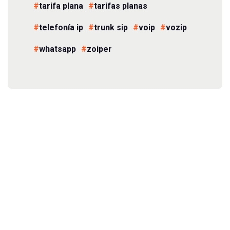
tarifa plana
tarifas planas
telefonía ip
trunk sip
voip
vozip
whatsapp
zoiper