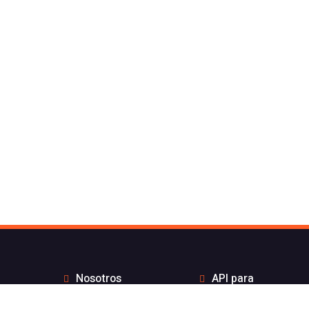
Nosotros
API para
Contacto de Flash
desarrolladores