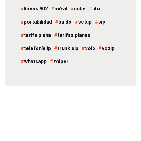
líneas 902
móvil
nube
pbx
portabilidad
saldo
setup
sip
tarifa plana
tarifas planas
telefonía ip
trunk sip
voip
vozip
whatsapp
zoiper