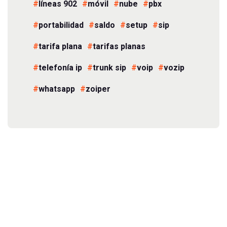
líneas 902
móvil
nube
pbx
portabilidad
saldo
setup
sip
tarifa plana
tarifas planas
telefonía ip
trunk sip
voip
vozip
whatsapp
zoiper