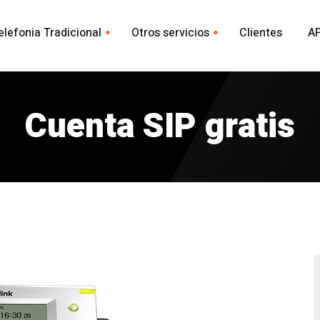
elefonia Tradicional
Otros servicios
Clientes
AP
Whatsapp
ional España
acional
Cuenta SIP gratis
Envio Whatsapp por API
madas
Agente Conversacional AI
Marca blanca