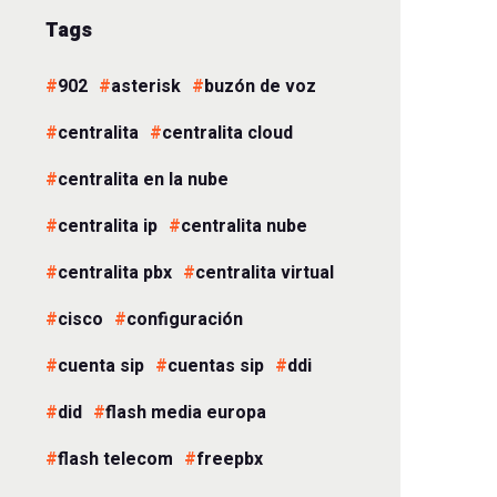
Tags
902
asterisk
buzón de voz
centralita
centralita cloud
centralita en la nube
centralita ip
centralita nube
centralita pbx
centralita virtual
cisco
configuración
cuenta sip
cuentas sip
ddi
did
flash media europa
flash telecom
freepbx