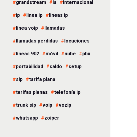
grandstream
ia
internacional
ip
linea ip
lineas ip
linea voip
llamadas
llamadas perdidas
locuciones
líneas 902
móvil
nube
pbx
portabilidad
saldo
setup
sip
tarifa plana
tarifas planas
telefonía ip
trunk sip
voip
vozip
whatsapp
zoiper