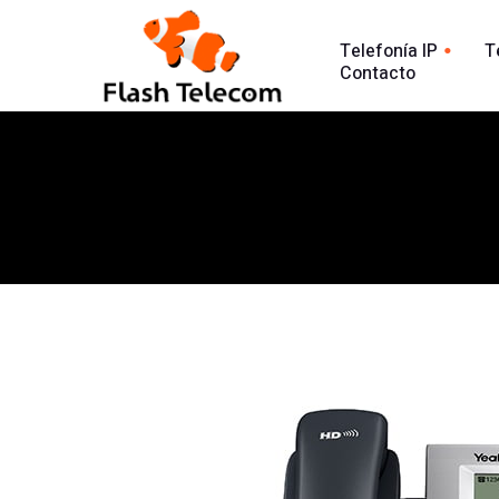
Telefonía IP
T
Contacto
Línea tradic
Línea IP
Línea Intern
Centralita Virtual
Análisis Lla
SIP Trunk
902
Agente Conversacional AI
Línea 900
Análisis llamadas
Línea 902
Línea 900