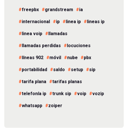
freepbx
grandstream
ia
internacional
ip
linea ip
lineas ip
linea voip
llamadas
llamadas perdidas
locuciones
líneas 902
móvil
nube
pbx
portabilidad
saldo
setup
sip
tarifa plana
tarifas planas
telefonía ip
trunk sip
voip
vozip
whatsapp
zoiper