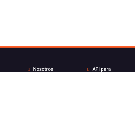
Nosotros
API para
Contacto de Flash
desarrolladores
Telecom
Integraciones
Blog
Distribuidores
Wiki
Teletrabajo
FAQs
Números Bonitos
Enviar Whatsapp por
Estado de nuestros
API sin coste por
servicios
mensaje
Aviso legal