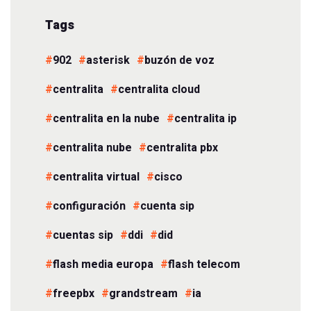
Tags
902
asterisk
buzón de voz
centralita
centralita cloud
centralita en la nube
centralita ip
centralita nube
centralita pbx
centralita virtual
cisco
configuración
cuenta sip
cuentas sip
ddi
did
flash media europa
flash telecom
freepbx
grandstream
ia