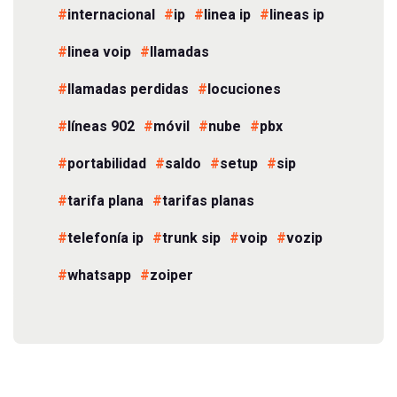
internacional
ip
linea ip
lineas ip
linea voip
llamadas
llamadas perdidas
locuciones
líneas 902
móvil
nube
pbx
portabilidad
saldo
setup
sip
tarifa plana
tarifas planas
telefonía ip
trunk sip
voip
vozip
whatsapp
zoiper