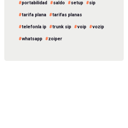
portabilidad
saldo
setup
sip
tarifa plana
tarifas planas
telefonía ip
trunk sip
voip
vozip
whatsapp
zoiper