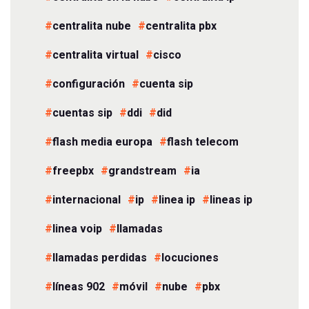
centralita nube
centralita pbx
centralita virtual
cisco
configuración
cuenta sip
cuentas sip
ddi
did
flash media europa
flash telecom
freepbx
grandstream
ia
internacional
ip
linea ip
lineas ip
linea voip
llamadas
llamadas perdidas
locuciones
líneas 902
móvil
nube
pbx