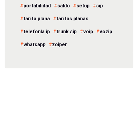
portabilidad
saldo
setup
sip
tarifa plana
tarifas planas
telefonía ip
trunk sip
voip
vozip
whatsapp
zoiper