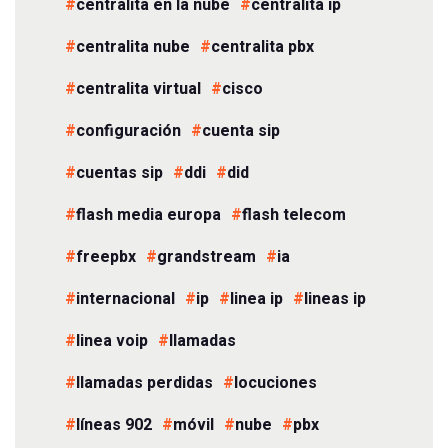
centralita en la nube
centralita ip
centralita nube
centralita pbx
centralita virtual
cisco
configuración
cuenta sip
cuentas sip
ddi
did
flash media europa
flash telecom
freepbx
grandstream
ia
internacional
ip
linea ip
lineas ip
linea voip
llamadas
llamadas perdidas
locuciones
líneas 902
móvil
nube
pbx