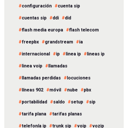
configuración
cuenta sip
cuentas sip
ddi
did
flash media europa
flash telecom
freepbx
grandstream
ia
internacional
ip
linea ip
lineas ip
linea voip
llamadas
llamadas perdidas
locuciones
líneas 902
móvil
nube
pbx
portabilidad
saldo
setup
sip
tarifa plana
tarifas planas
telefonía ip
trunk sip
voip
vozip