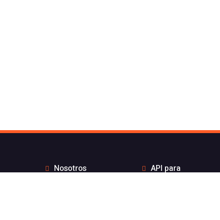
Nosotros
API para
Contacto de Flash
desarrolladores
Telecom
Integraciones
Blog
Distribuidores
Wiki
Teletrabajo