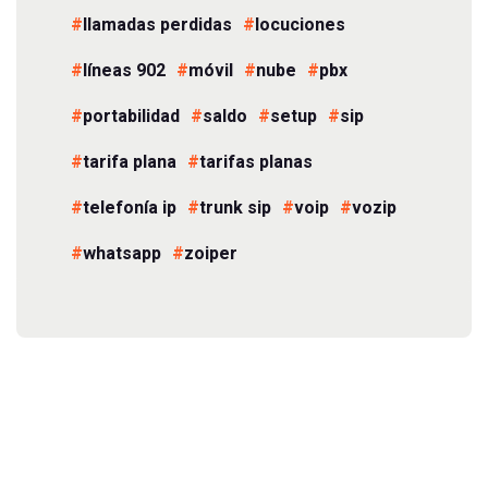
llamadas perdidas
locuciones
líneas 902
móvil
nube
pbx
portabilidad
saldo
setup
sip
tarifa plana
tarifas planas
telefonía ip
trunk sip
voip
vozip
whatsapp
zoiper