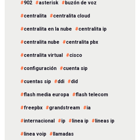
902
asterisk
buzón de voz
centralita
centralita cloud
centralita en la nube
centralita ip
centralita nube
centralita pbx
centralita virtual
cisco
configuración
cuenta sip
cuentas sip
ddi
did
flash media europa
flash telecom
freepbx
grandstream
ia
internacional
ip
linea ip
lineas ip
linea voip
llamadas