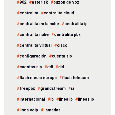
902
asterisk
buzón de voz
centralita
centralita cloud
centralita en la nube
centralita ip
centralita nube
centralita pbx
centralita virtual
cisco
configuración
cuenta sip
cuentas sip
ddi
did
flash media europa
flash telecom
freepbx
grandstream
ia
internacional
ip
linea ip
lineas ip
linea voip
llamadas