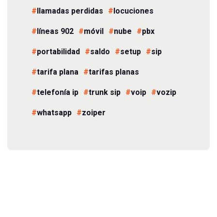
llamadas perdidas
locuciones
líneas 902
móvil
nube
pbx
portabilidad
saldo
setup
sip
tarifa plana
tarifas planas
telefonía ip
trunk sip
voip
vozip
whatsapp
zoiper