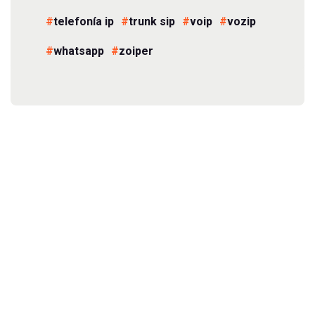
telefonía ip
trunk sip
voip
vozip
whatsapp
zoiper