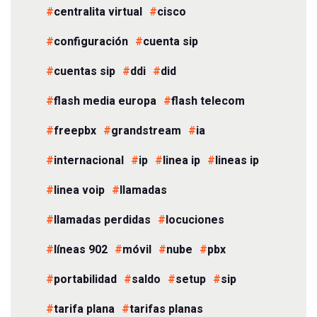
centralita virtual
cisco
configuración
cuenta sip
cuentas sip
ddi
did
flash media europa
flash telecom
freepbx
grandstream
ia
internacional
ip
linea ip
lineas ip
linea voip
llamadas
llamadas perdidas
locuciones
líneas 902
móvil
nube
pbx
portabilidad
saldo
setup
sip
tarifa plana
tarifas planas