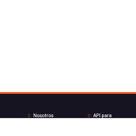
Nosotros
API para
Contacto de Flash
desarrolladores
Telecom
Integraciones