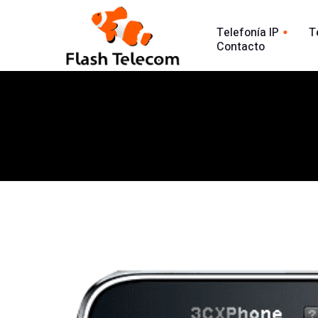
Telefonía IP
T
Contacto
Línea tradic
Línea IP
Línea Intern
Centralita Virtual
Análisis Lla
SIP Trunk
902
Agente Conversacional AI
Línea 900
Análisis llamadas
Línea 902
Línea 900