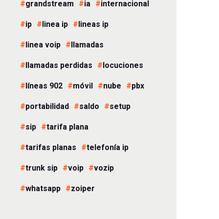
grandstream
ia
internacional
ip
linea ip
lineas ip
linea voip
llamadas
llamadas perdidas
locuciones
líneas 902
móvil
nube
pbx
portabilidad
saldo
setup
sip
tarifa plana
tarifas planas
telefonía ip
trunk sip
voip
vozip
whatsapp
zoiper