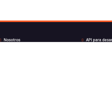
Nosotros
API para desa
to de Flash Telecom
Integrac
Blog
Distribui
Wiki
Teletra
FAQs
Números B
por API sin coste por mensaje
Estado de nuest
gración ElevenLabs
Aviso l
nicaciones 100% español inscrito en la CNCM y especializado e