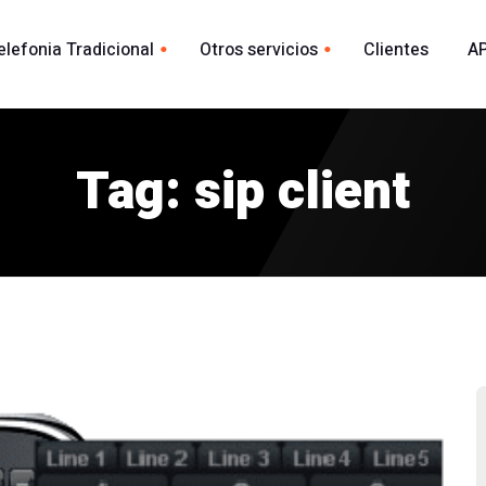
elefonia Tradicional
Otros servicios
Clientes
AP
Whatsapp
ional España
acional
Tag: sip client
Envio Whatsapp por API
madas
Agente Conversacional AI
Marca blanca