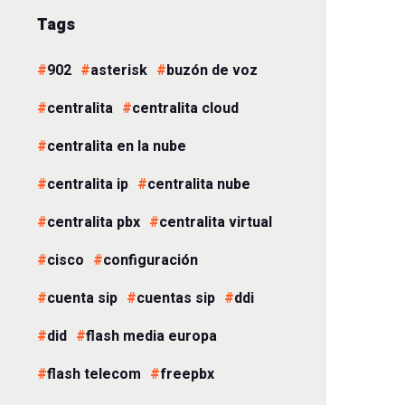
Tags
902
asterisk
buzón de voz
centralita
centralita cloud
centralita en la nube
centralita ip
centralita nube
centralita pbx
centralita virtual
cisco
configuración
cuenta sip
cuentas sip
ddi
did
flash media europa
flash telecom
freepbx