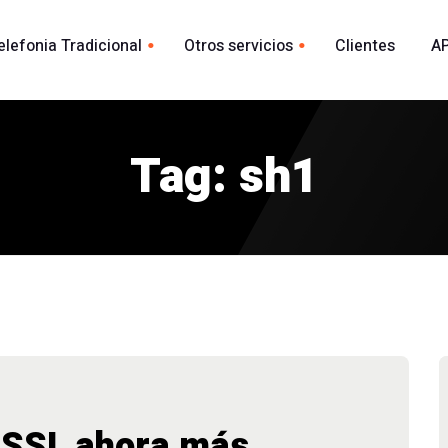
elefonia Tradicional
Otros servicios
Clientes
AP
Whatsapp
ional España
acional
Tag: sh1
Envio Whatsapp por API
madas
Agente Conversacional AI
Marca blanca
o SSL ahora más