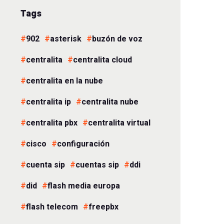
Tags
902
asterisk
buzón de voz
centralita
centralita cloud
centralita en la nube
centralita ip
centralita nube
centralita pbx
centralita virtual
cisco
configuración
cuenta sip
cuentas sip
ddi
did
flash media europa
flash telecom
freepbx