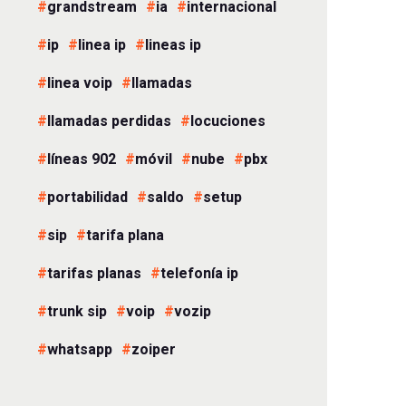
grandstream
ia
internacional
ip
linea ip
lineas ip
linea voip
llamadas
llamadas perdidas
locuciones
líneas 902
móvil
nube
pbx
portabilidad
saldo
setup
sip
tarifa plana
tarifas planas
telefonía ip
trunk sip
voip
vozip
whatsapp
zoiper