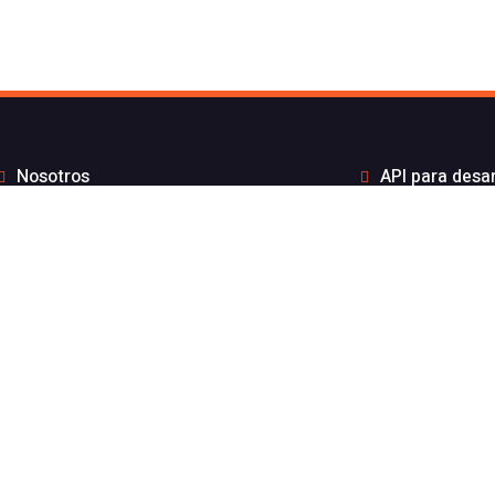
Nosotros
API para desa
to de Flash Telecom
Integrac
Blog
Distribui
Wiki
Teletra
FAQs
Números B
por API sin coste por mensaje
Estado de nuest
gración ElevenLabs
Aviso l
nicaciones 100% español inscrito en la CNCM y especializado e