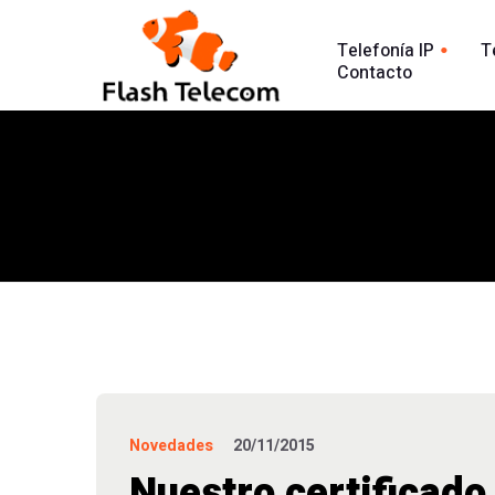
Telefonía IP
T
Contacto
Línea tradic
Línea IP
Línea Intern
Centralita Virtual
Análisis Lla
SIP Trunk
902
Agente Conversacional AI
Línea 900
Análisis llamadas
Línea 902
Línea 900
Novedades
20/11/2015
Nuestro certificad