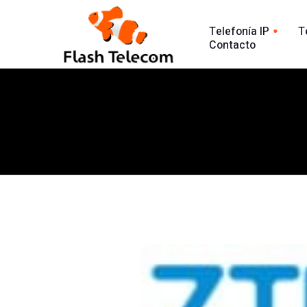
Telefonía IP
T
Contacto
Línea tradic
Línea IP
Línea Intern
Centralita Virtual
Análisis Lla
SIP Trunk
902
Agente Conversacional AI
Línea 900
Análisis llamadas
Línea 902
Línea 900