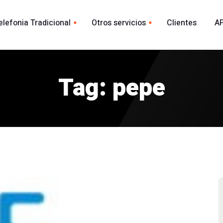
elefonia Tradicional
Otros servicios
Clientes
AP
Whatsapp
ional España
acional
Tag: pepe
Envio Whatsapp por API
madas
Agente Conversacional AI
Marca blanca