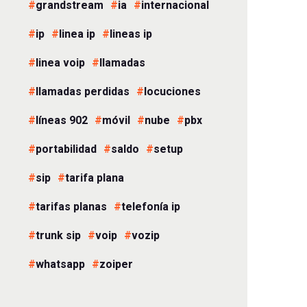
grandstream
ia
internacional
ip
linea ip
lineas ip
linea voip
llamadas
llamadas perdidas
locuciones
líneas 902
móvil
nube
pbx
portabilidad
saldo
setup
sip
tarifa plana
tarifas planas
telefonía ip
trunk sip
voip
vozip
whatsapp
zoiper