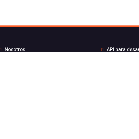
Nosotros
API para desa
to de Flash Telecom
Integrac
Blog
Distribui
Wiki
Teletra
FAQs
Números B
por API sin coste por mensaje
Estado de nuest
gración ElevenLabs
Aviso l
nicaciones 100% español inscrito en la CNCM y especializado e