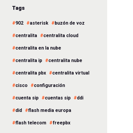
Tags
902
asterisk
buzón de voz
centralita
centralita cloud
centralita en la nube
centralita ip
centralita nube
centralita pbx
centralita virtual
cisco
configuración
cuenta sip
cuentas sip
ddi
did
flash media europa
flash telecom
freepbx