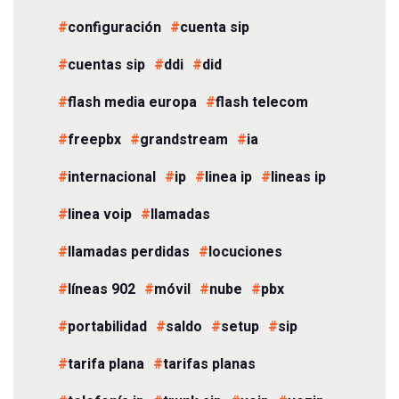
configuración
cuenta sip
cuentas sip
ddi
did
flash media europa
flash telecom
freepbx
grandstream
ia
internacional
ip
linea ip
lineas ip
linea voip
llamadas
llamadas perdidas
locuciones
líneas 902
móvil
nube
pbx
portabilidad
saldo
setup
sip
tarifa plana
tarifas planas