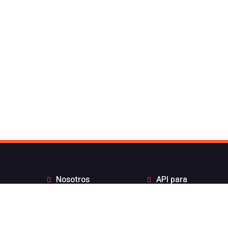
Nosotros
API para
Contacto de Flash
desarrolladores
Telecom
Integraciones
Blog
Distribuidores