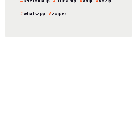
telefonía ip
trunk sip
voip
vozip
whatsapp
zoiper