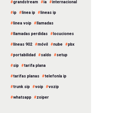
grandstream
ia
internacional
ip
linea ip
lineas ip
linea voip
llamadas
llamadas perdidas
locuciones
líneas 902
móvil
nube
pbx
portabilidad
saldo
setup
sip
tarifa plana
tarifas planas
telefonía ip
trunk sip
voip
vozip
whatsapp
zoiper