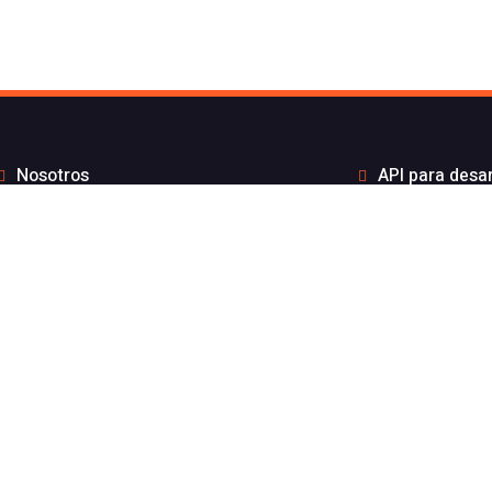
Nosotros
API para desa
to de Flash Telecom
Integrac
Blog
Distribui
Wiki
Teletra
FAQs
Números B
por API sin coste por mensaje
Estado de nuest
gración ElevenLabs
Aviso l
nicaciones 100% español inscrito en la CNCM y especializado e