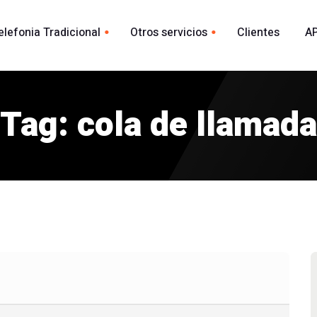
elefonia Tradicional
Otros servicios
Clientes
AP
Whatsapp
ional España
acional
Tag: cola de llamada
Envio Whatsapp por API
madas
Agente Conversacional AI
Marca blanca