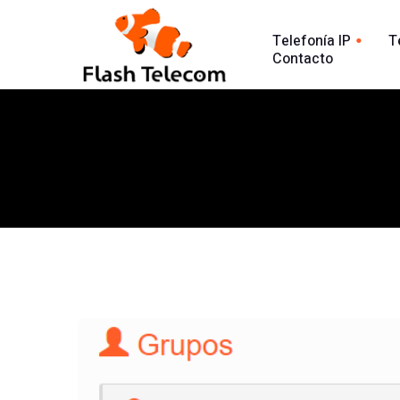
Telefonía IP
T
Contacto
Línea tradic
Línea IP
Línea Intern
Centralita Virtual
Análisis Lla
SIP Trunk
902
Agente Conversacional AI
Línea 900
Análisis llamadas
Línea 902
Línea 900