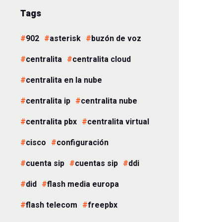
Tags
902
asterisk
buzón de voz
centralita
centralita cloud
centralita en la nube
centralita ip
centralita nube
centralita pbx
centralita virtual
cisco
configuración
cuenta sip
cuentas sip
ddi
did
flash media europa
flash telecom
freepbx